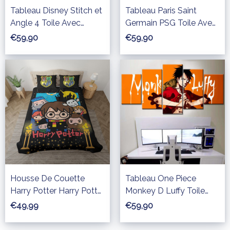
Tableau Disney Stitch et
Tableau Paris Saint
Angle 4 Toile Avec
Germain PSG Toile Avec
Cadre
cadre
€59,90
€59,90
Housse De Couette
Tableau One Piece
Harry Potter Harry Potter
Monkey D Luffy Toile
Chibi Parure de lit
Avec Cadre
€49,99
€59,90
Ensemble De Literie