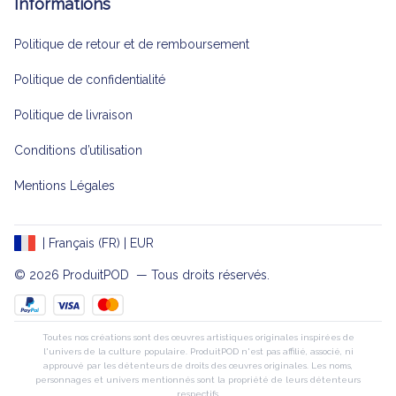
Informations
Politique de retour et de remboursement
Politique de confidentialité
Politique de livraison
Conditions d’utilisation
Mentions Légales
| Français (FR) | EUR
© 2026 
ProduitPOD 
 — Tous droits réservés.
Toutes nos créations sont des œuvres artistiques originales inspirées de
l'univers de la culture populaire. ProduitPOD n'est pas affilié, associé, ni
approuvé par les détenteurs de droits des œuvres originales. Les noms,
personnages et univers mentionnés sont la propriété de leurs détenteurs
respectifs.