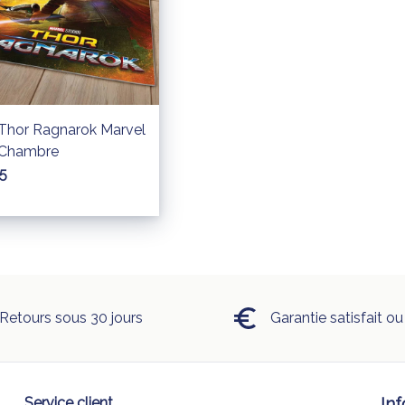
 Thor Ragnarok Marvel
 Chambre
5
Retours sous 30 jours
Garantie satisfait o
Service client
In