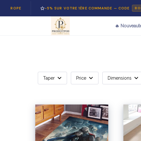
N EUROPE
-5% SUR VOTRE 1ÈRE COMMANDE — CODE
BON
🔥 Nouveaut
Taper
Price
Dimensions