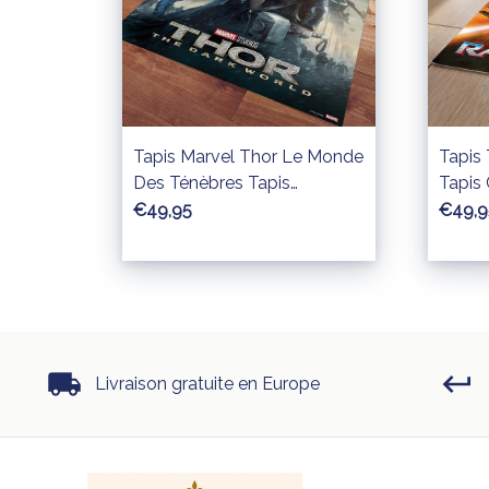
Tapis Marvel Thor Le Monde
Tapis
Des Ténèbres Tapis
Tapis
Chambre
€49,95
€49,9
Livraison gratuite en Europe