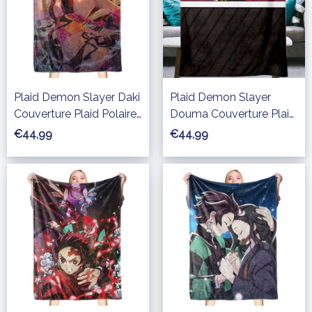
Plaid Demon Slayer Daki
Plaid Demon Slayer
Couverture Plaid Polaire
Douma Couverture Plaid
Plaid Canapé
Polaire Plaid Canapé
€44,99
€44,99