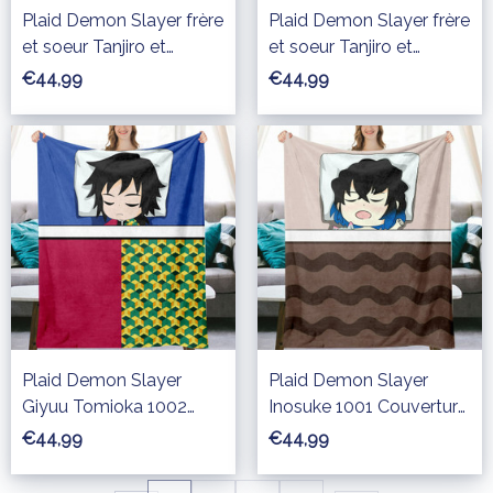
Plaid Demon Slayer frère
Plaid Demon Slayer frère
et soeur Tanjiro et
et soeur Tanjiro et
Nezuko 1002 Couverture
Nezuko Couverture Plaid
€44,99
€44,99
Plaid Polaire Plaid
Polaire Plaid Canapé
Canapé
Plaid Demon Slayer
Plaid Demon Slayer
Giyuu Tomioka 1002
Inosuke 1001 Couverture
Couverture Plaid Polaire
Plaid Polaire Plaid
€44,99
€44,99
Plaid Canapé
Canapé