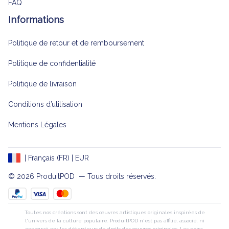
FAQ
Informations
Politique de retour et de remboursement
Politique de confidentialité
Politique de livraison
Conditions d’utilisation
Mentions Légales
| Français (FR) | EUR
© 2026 
ProduitPOD 
 — Tous droits réservés.
Toutes nos créations sont des œuvres artistiques originales inspirées de
l'univers de la culture populaire. ProduitPOD n'est pas affilié, associé, ni
approuvé par les détenteurs de droits des œuvres originales. Les noms,