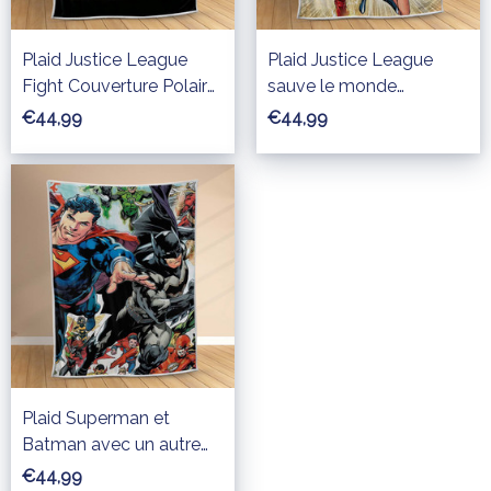
Plaid Justice League
Plaid Justice League
Fight Couverture Polaire
sauve le monde
Plaid Canapé
Couverture Polaire Plaid
€44,99
€44,99
Canapé
Plaid Superman et
Batman avec un autre
personnage Couverture
€44,99