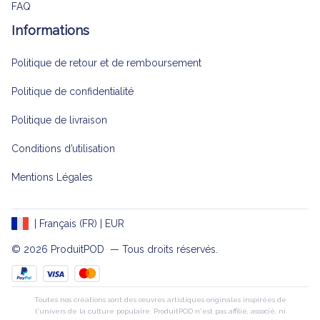
FAQ
Informations
Politique de retour et de remboursement
Politique de confidentialité
Politique de livraison
Conditions d’utilisation
Mentions Légales
| Français (FR) | EUR
© 2026 
ProduitPOD 
 — Tous droits réservés.
Toutes nos créations sont des œuvres artistiques originales inspirées de
l'univers de la culture populaire. ProduitPOD n'est pas affilié, associé, ni