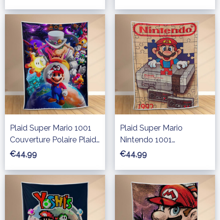
Canapé
Plaid Super Mario 1001
Plaid Super Mario
Couverture Polaire Plaid
Nintendo 1001
Canapé
Couverture Polaire Plaid
€44,99
€44,99
Canapé