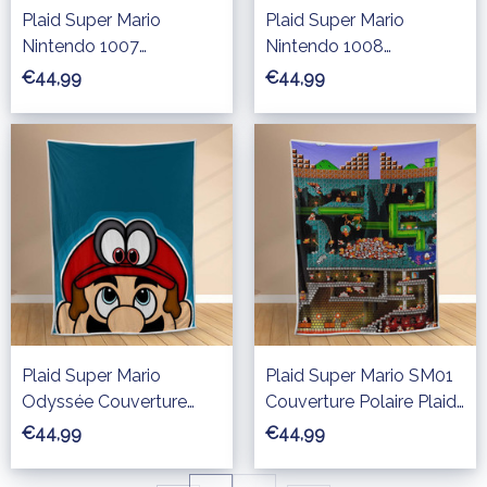
Plaid Super Mario
Plaid Super Mario
Nintendo 1007
Nintendo 1008
Couverture Polaire Plaid
Couverture Polaire Plaid
€44,99
€44,99
Canapé
Canapé
Plaid Super Mario
Plaid Super Mario SM01
Odyssée Couverture
Couverture Polaire Plaid
Polaire Plaid Canapé
Canapé
€44,99
€44,99