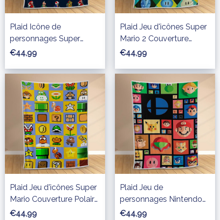
Plaid Icône de
Plaid Jeu d'icônes Super
personnages Super
Mario 2 Couverture
Mario Couverture Polaire
Polaire Plaid Canapé
€44,99
€44,99
Plaid Canapé
Plaid Jeu d'icônes Super
Plaid Jeu de
Mario Couverture Polaire
personnages Nintendo
Plaid Canapé
Couverture Polaire Plaid
€44,99
€44,99