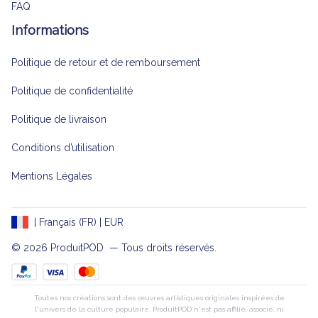
FAQ
Informations
Politique de retour et de remboursement
Politique de confidentialité
Politique de livraison
Conditions d’utilisation
Mentions Légales
| Français (FR) | EUR
© 2026 
ProduitPOD 
 — Tous droits réservés.
Toutes nos créations sont des œuvres artistiques originales inspirées de
l'univers de la culture populaire. ProduitPOD n'est pas affilié, associé, ni