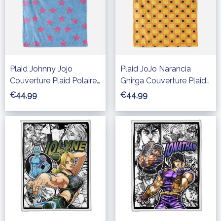
Plaid Johnny Jojo
Plaid JoJo Narancia
Couverture Plaid Polaire
Ghirga Couverture Plaid
Plaid Canapé
Polaire Plaid Canapé
€44,99
€44,99