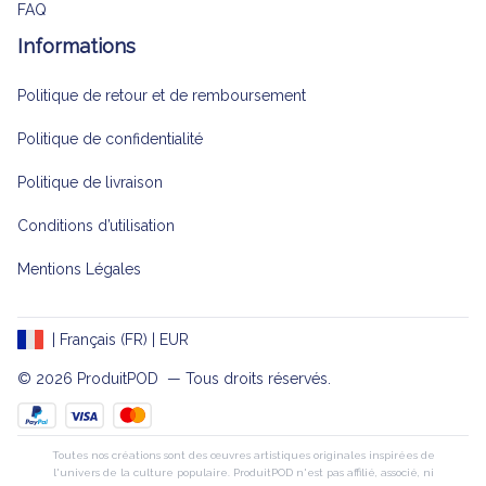
FAQ
Informations
Politique de retour et de remboursement
Politique de confidentialité
Politique de livraison
Conditions d’utilisation
Mentions Légales
| Français (FR) | EUR
© 2026 
ProduitPOD 
 — Tous droits réservés.
Toutes nos créations sont des œuvres artistiques originales inspirées de
l'univers de la culture populaire. ProduitPOD n'est pas affilié, associé, ni