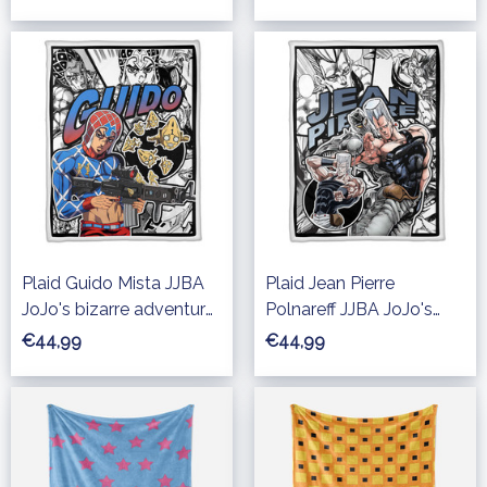
Plaid Canapé
Plaid Polaire Plaid
Canapé
Plaid Guido Mista JJBA
Plaid Jean Pierre
JoJo's bizarre adventure
Polnareff JJBA JoJo's
Couverture Plaid Polaire
bizarre adventure
€44,99
€44,99
Plaid Canapé
Couverture Plaid Polaire
Plaid Canapé