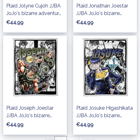
Plaid Jolyne Cujoh JJBA
Plaid Jonathan Joestar
JoJo's bizarre adventure
JJBA JoJo's bizarre
Couverture Plaid Polaire
adventure Couverture
€44,99
€44,99
Plaid Canapé
Plaid Polaire Plaid
Canapé
Plaid Joseph Joestar
Plaid Josuke Higashikata
JJBA JoJo's bizarre
JJBA JoJo's bizarre
adventure Couverture
adventure Couverture
€44,99
€44,99
Plaid Polaire Plaid
Plaid Polaire Plaid
Canapé
Canapé