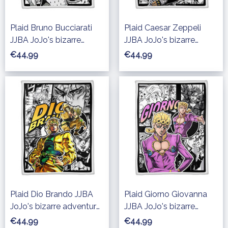
Plaid Bruno Bucciarati
Plaid Caesar Zeppeli
JJBA JoJo's bizarre
JJBA JoJo's bizarre
adventure Couverture
adventure Couverture
€44,99
€44,99
Plaid Polaire Plaid
Plaid Polaire Plaid
Canapé
Canapé
Plaid Dio Brando JJBA
Plaid Giorno Giovanna
JoJo's bizarre adventure
JJBA JoJo's bizarre
Couverture Plaid Polaire
adventure Couverture
€44,99
€44,99