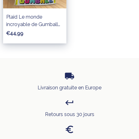
Plaid Le monde
incroyable de Gumball
Couverture Polaire Plaid
€44,99
Canapé
Livraison gratuite en Europe
Retours sous 30 jours