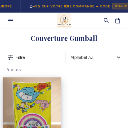
UROPE
-5% SUR VOTRE 1ÈRE COMMANDE — CODE
BONJO
Couverture Gumball
Filtre
1 Produits