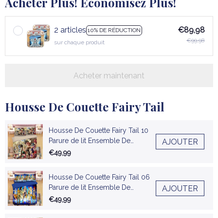
Acheter Plus! Économisez Plus!
2 articles
€89,98
10% DE RÉDUCTION
€99,98
sur chaque produit
Acheter maintenant
Housse De Couette Fairy Tail
Housse De Couette Fairy Tail 10
Parure de lit Ensemble De
AJOUTER
Literie
€49,99
Housse De Couette Fairy Tail 06
Parure de lit Ensemble De
AJOUTER
Literie
€49,99