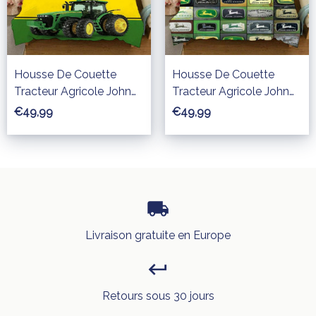
Housse De Couette
Housse De Couette
Tracteur Agricole John
Tracteur Agricole John
Deere 07 Parure de lit
Deere 02 Parure de lit
€49,99
€49,99
Ensemble De Literie
Ensemble De Literie
Livraison gratuite en Europe
Retours sous 30 jours