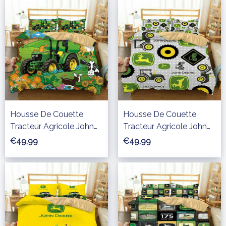
Housse De Couette
Housse De Couette
Tracteur Agricole John
Tracteur Agricole John
Deere 04 Parure de lit
Deere 05 Parure de lit
€49,99
€49,99
Ensemble De Literie
Ensemble De Literie