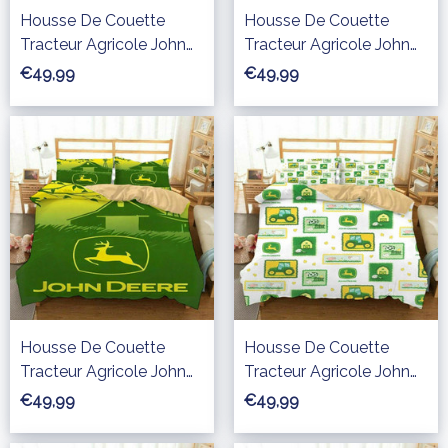
Housse De Couette
Housse De Couette
Tracteur Agricole John
Tracteur Agricole John
Deere 06 Parure de lit
Deere 01 Parure de lit
€49,99
€49,99
Ensemble De Literie
Ensemble De Literie
Housse De Couette
Housse De Couette
Tracteur Agricole John
Tracteur Agricole John
Deere 08 Parure de lit
Deere 03 Parure de lit
€49,99
€49,99
Ensemble De Literie
Ensemble De Literie