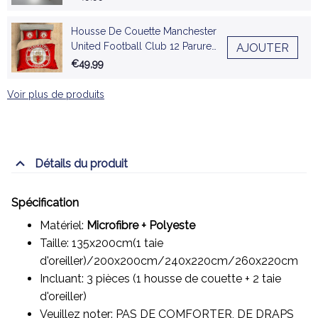
Housse De Couette Manchester
United Football Club 12 Parure
AJOUTER
de lit Ensemble De Literie
€49,99
Voir plus de produits
Détails du produit
Spécification
Matériel:
Microfibre + Polyeste
Taille: 135x200cm(1 taie
d'oreiller)/200x200cm/240x220cm/260x220cm
Incluant: 3 pièces (1 housse de couette + 2 taie
d'oreiller)
Veuillez noter: PAS DE COMFORTER, DE DRAPS