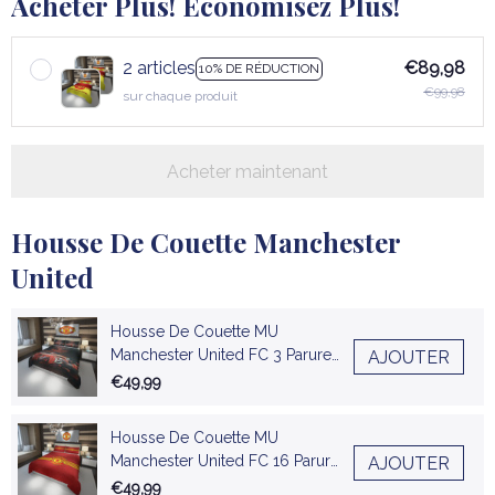
Acheter Plus! Économisez Plus!
2 articles
€89,98
10% DE RÉDUCTION
€99,98
sur chaque produit
Acheter maintenant
Housse De Couette Manchester
United
Housse De Couette MU
Manchester United FC 3 Parure
AJOUTER
de lit Ensemble De Literie
€49,99
Housse De Couette MU
Manchester United FC 16 Parure
AJOUTER
de lit Ensemble De Literie
€49,99