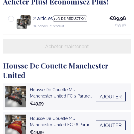
Acheter Plus! Économisez Plus!
2 articles
€89,98
10% DE RÉDUCTION
€99,98
sur chaque produit
Acheter maintenant
Housse De Couette Manchester
United
Housse De Couette MU
Manchester United FC 3 Parure
AJOUTER
de lit Ensemble De Literie
€49,99
Housse De Couette MU
Manchester United FC 16 Parure
AJOUTER
de lit Ensemble De Literie
€49,99