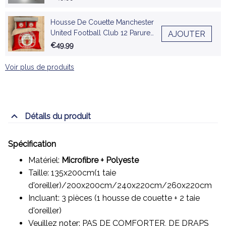
Housse De Couette Manchester
United Football Club 12 Parure
AJOUTER
de lit Ensemble De Literie
€49,99
Voir plus de produits
Détails du produit
Spécification
Matériel:
Microfibre + Polyeste
Taille: 135x200cm(1 taie
d'oreiller)/200x200cm/240x220cm/260x220cm
Incluant: 3 pièces (1 housse de couette + 2 taie
d'oreiller)
Veuillez noter: PAS DE COMFORTER, DE DRAPS