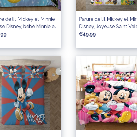
re de lit Mickey et Minnie
Parure de lit Mickey et Mi
e Disney, bébé Minnie et
Disney, Joyeuse Saint Val
key Mouse Housse De
Housse De Couette Ense
,99
€49,99
tte Ensemble De Literie
De Literie