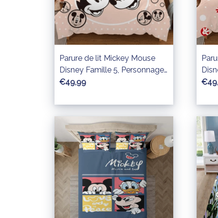
Parure de lit Mickey Mouse
Paru
Disney Famille 5, Personnages
Disn
Disney Housse De Couette
Pers
€49,99
€49
Ensemble De Literie
De 
Liter