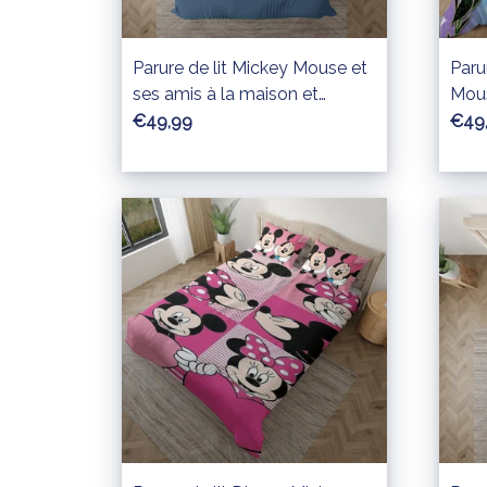
Parure de lit Mickey Mouse et
Paru
ses amis à la maison et
Mous
aiment Disney Housse De
Mic
€49,99
€49
Couette Ensemble De Literie
Coue