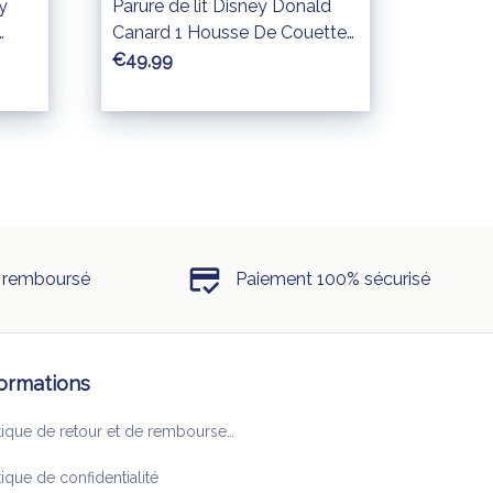
y
Parure de lit Disney Donald
Canard 1 Housse De Couette
mble
Ensemble De Literie
€49,99
u remboursé
Paiement 100% sécurisé
formations
Politique de retour et de remboursement
tique de confidentialité