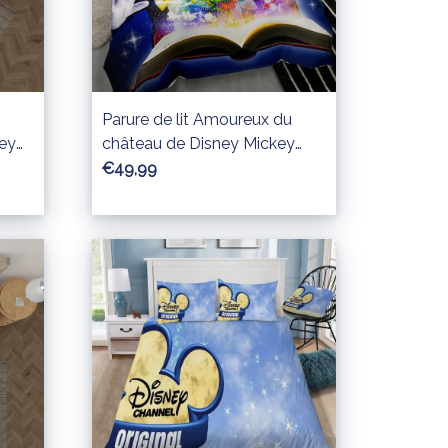
Parure de lit Amoureux du
ey
château de Disney Mickey
Mouse Housse De Couette
€49,99
ette
Ensemble De Literie