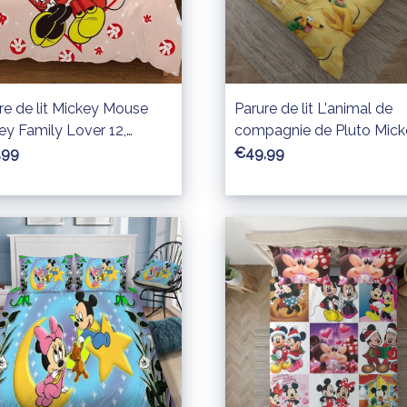
re de lit Mickey Mouse
Parure de lit L'animal de
ey Family Lover 12,
compagnie de Pluto Mick
onnages Disney Housse
Mouse Disney Pour les
,99
€49,99
Couette Ensemble De
amoureux Housse De Cou
ie
Ensemble De Literie