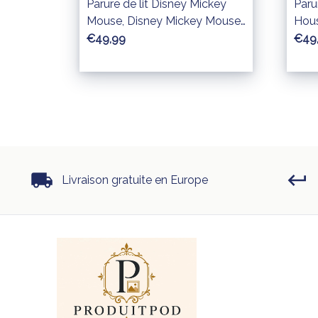
Parure de lit Disney Mickey
Paru
Mouse, Disney Mickey Mouse
Hou
Minnie Mouse Housse De
De L
€49,99
€49
Couette Ensemble De Literie
Livraison gratuite en Europe