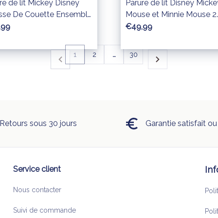
re de lit Mickey Disney
Parure de lit Disney Micke
sse De Couette Ensemble
Mouse et Minnie Mouse 2
iterie
Housse De Couette Ense
,99
€49,99
De Literie
1
2
…
30
Retours sous 30 jours
Garantie satisfait o
Service client
In
Nous contacter
Suivi de commande
Poli