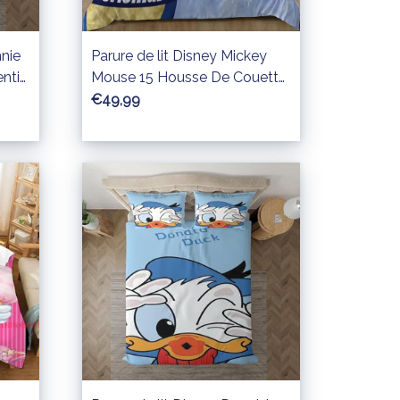
nnie
Parure de lit Disney Mickey
entin
Mouse 15 Housse De Couette
mble
Ensemble De Literie
€49,99