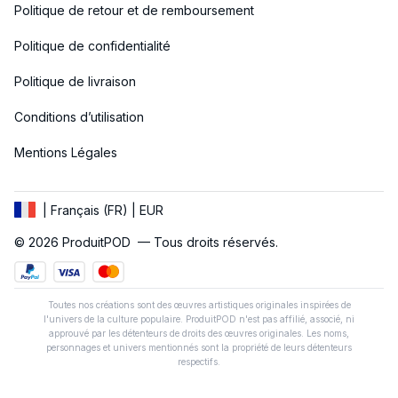
Politique de retour et de remboursement
Politique de confidentialité
Politique de livraison
Conditions d’utilisation
Mentions Légales
| Français (FR) | EUR
© 2026 
ProduitPOD 
 — Tous droits réservés.
Toutes nos créations sont des œuvres artistiques originales inspirées de
l'univers de la culture populaire. ProduitPOD n'est pas affilié, associé, ni
approuvé par les détenteurs de droits des œuvres originales. Les noms,
personnages et univers mentionnés sont la propriété de leurs détenteurs
respectifs.