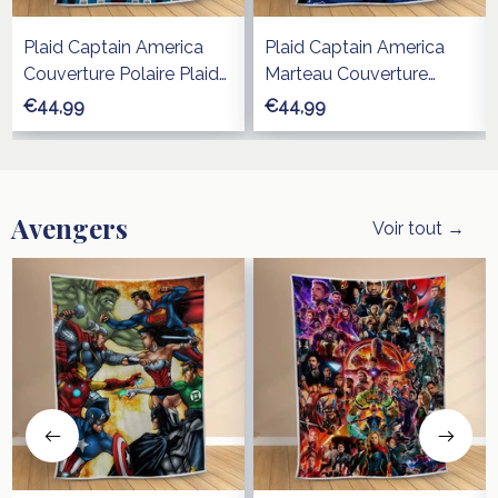
Plaid Captain America
Plaid Captain America
Couverture Polaire Plaid
Marteau Couverture
Canapé
Polaire Plaid Canapé
€44,99
€44,99
Avengers
Voir tout →