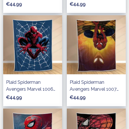
Couverture Polaire Plaid
Couverture Polaire Plaid
€44,99
€44,99
Canapé
Canapé
Plaid Spiderman
Plaid Spiderman
Avengers Marvel 1006
Avengers Marvel 1007
Couverture Polaire Plaid
Couverture Polaire Plaid
€44,99
€44,99
Canapé
Canapé