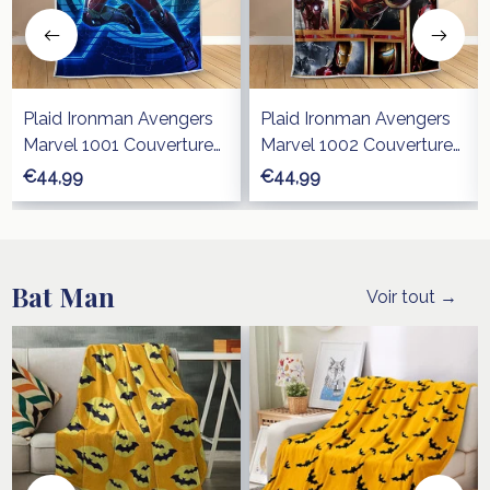
Plaid Ironman Avengers
Plaid Ironman Avengers
Marvel 1001 Couverture
Marvel 1002 Couverture
Polaire Plaid Canapé
Polaire Plaid Canapé
€44,99
€44,99
Bat Man
Voir tout →