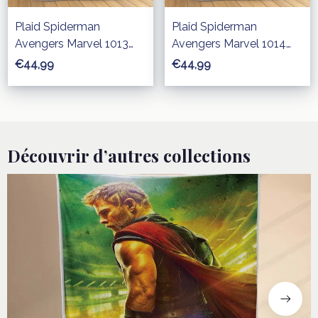
Plaid Spiderman
Plaid Spiderman
Avengers Marvel 1013
Avengers Marvel 1014
Couverture Polaire Plaid
Couverture Polaire Plaid
€44,99
€44,99
Canapé
Canapé
Découvrir d’autres collections