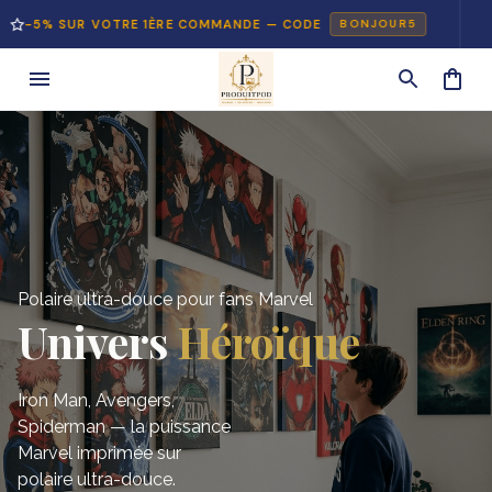
UR VOTRE 1ÈRE COMMANDE — CODE
PAIEMEN
BONJOUR5
Polaire ultra-douce pour fans Marvel
Univers 
Héroïque
Iron Man, Avengers, 
Spiderman — la puissance 
Marvel imprimée sur 
polaire ultra-douce.