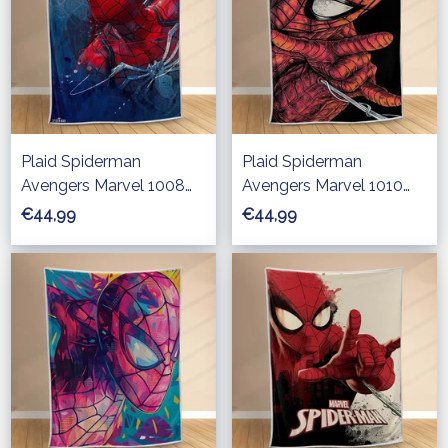
Plaid Spiderman
Plaid Spiderman
Avengers Marvel 1008
Avengers Marvel 1010
Couverture Polaire Plaid
Couverture Polaire Plaid
€44,99
€44,99
Canapé
Canapé