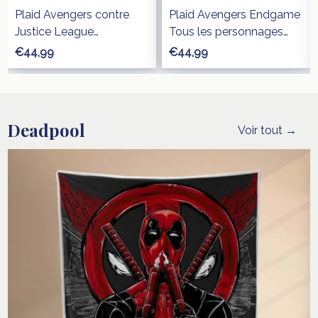
Plaid Avengers contre
Plaid Avengers Endgame
Justice League
Tous les personnages
Couverture Polaire Plaid
Couverture Polaire Plaid
€44,99
€44,99
Canapé
Canapé
Deadpool
Voir tout →