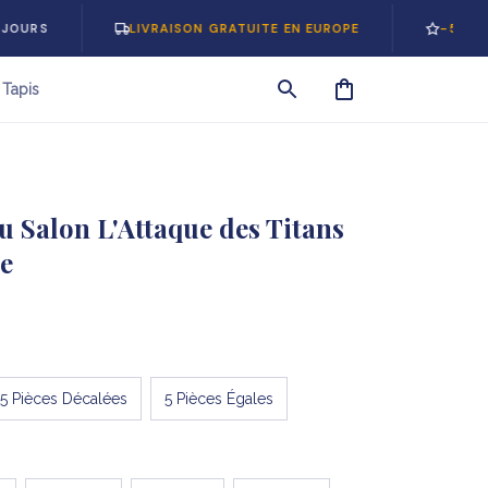
LIVRAISON GRATUITE EN EUROPE
-5% SUR VOTRE
Tapis
u Salon L'Attaque des Titans 
le
5 Pièces Décalées
5 Pièces Égales