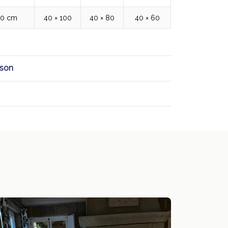
00 cm
40 × 100
40 × 80
40 × 60
ison