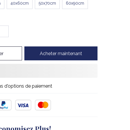
m
40x60cm
50x70cm
60x90cm
er
Acheter maintenant
us d'options de paiement
conomisez Plus!