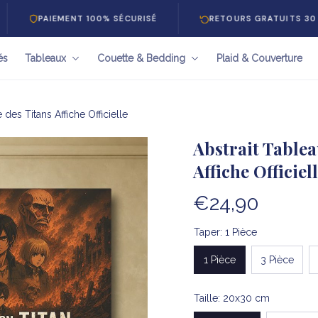
AIEMENT 100% SÉCURISÉ
RETOURS GRATUITS 30 JOURS
és
Tableaux
Couette & Bedding
Plaid & Couverture
 des Titans Affiche Officielle
Abstrait Tablea
Affiche Officiel
€24,90
Taper: 1 Pièce
1 Pièce
3 Pièce
Taille: 20x30 cm