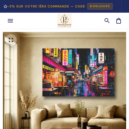
5% SUR VOTRE 1ÈRE COMMANDE — CODE
PA
BONJOUR5