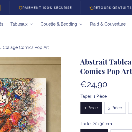
PAIEMENT 100% SÉCURISÉ
RETOURS GRATUITS 30 JOURS
és
Tableaux
Couette & Bedding
Plaid & Couverture
ku Collage Comics Pop Art
Abstrait Tablea
Comics Pop Ar
€24,90
Taper: 1 Pièce
1 Pièce
3 Pièce
Taille: 20x30 cm