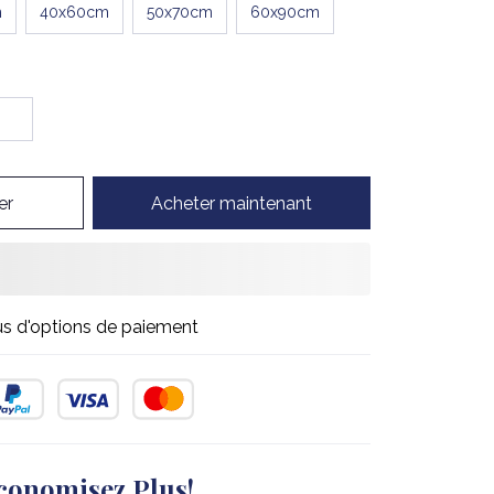
m
40x60cm
50x70cm
60x90cm
er
Acheter maintenant
us d'options de paiement
conomisez Plus!