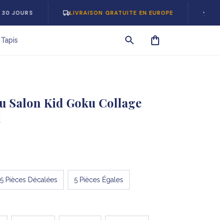
LIVRAISON GRATUITE EN EUROPE
-5% SUR VOT
Tapis
u Salon Kid Goku Collage 
t
5 Pièces Décalées
5 Pièces Égales