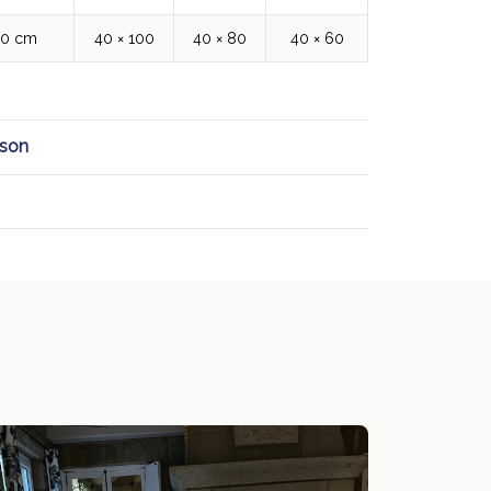
00 cm
40 × 100
40 × 80
40 × 60
ison