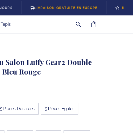
LIVRAISON GRATUITE EN EUROPE
-5% SUR VOTRE 
Tapis
u Salon Luffy Gear2 Double 
 Bleu Rouge
5 Pièces Décalées
5 Pièces Égales