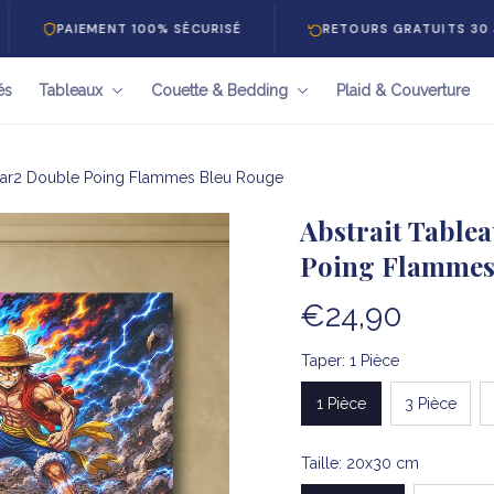
IEMENT 100% SÉCURISÉ
RETOURS GRATUITS 30 JOURS
és
Tableaux
Couette & Bedding
Plaid & Couverture
Gear2 Double Poing Flammes Bleu Rouge
Abstrait Tablea
Poing Flammes
€24,90
Taper: 1 Pièce
1 Pièce
3 Pièce
Taille: 20x30 cm