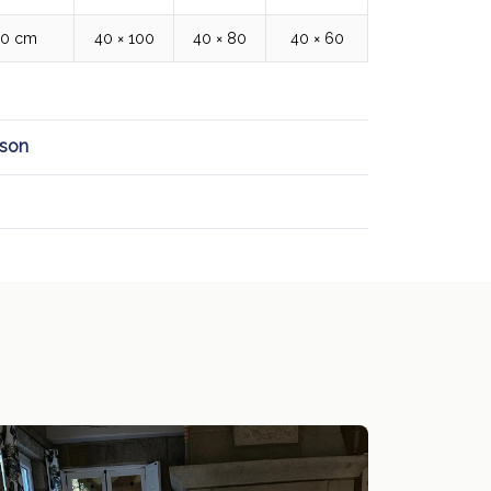
00 cm
40 × 100
40 × 80
40 × 60
ison