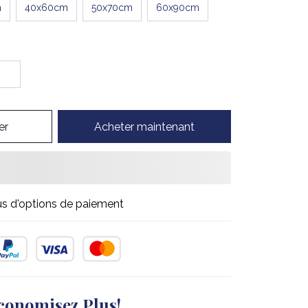
m
40x60cm
50x70cm
60x90cm
er
Acheter maintenant
us d'options de paiement
conomisez Plus!