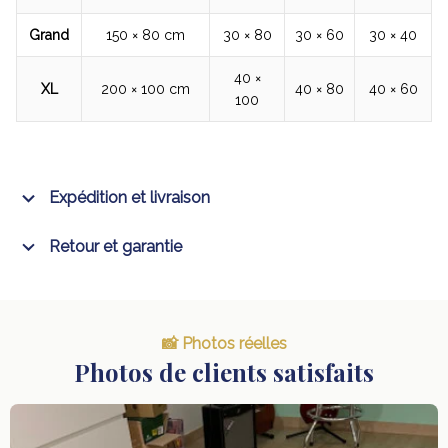
Grand
150 × 80 cm
30 × 80
30 × 60
30 × 40
40 ×
XL
200 × 100 cm
40 × 80
40 × 60
100
Expédition et livraison
Retour et garantie
📸 Photos réelles
Photos de clients satisfaits