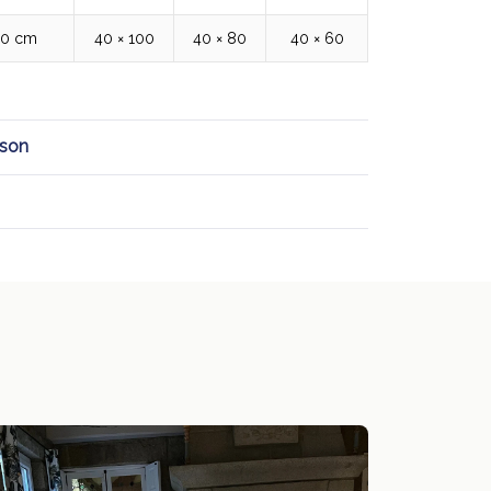
00 cm
40 × 100
40 × 80
40 × 60
ison