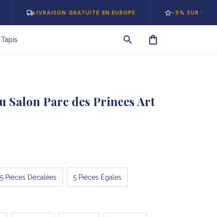
LIVRAISON GRATUITE EN EUROPE
-5% SUR VOTRE 1ÈRE C
Tapis
u Salon Parc des Princes Art 
5 Pièces Décalées
5 Pièces Égales