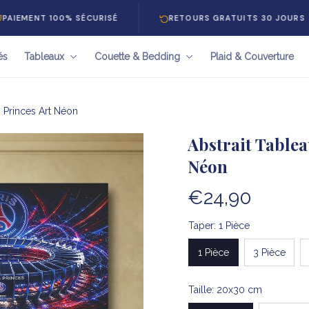
 100% SÉCURISÉ
RETOURS GRATUITS 30 JOURS
és
Tableaux
Couette & Bedding
Plaid & Couverture
s Princes Art Néon
Abstrait Tablea
Néon
€24,90
Taper: 1 Pièce
1 Pièce
3 Pièce
Taille: 20x30 cm