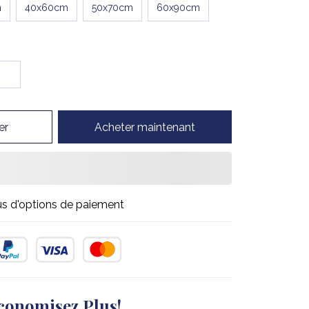
m
40x60cm
50x70cm
60x90cm
er
Acheter maintenant
us d'options de paiement
conomisez Plus!