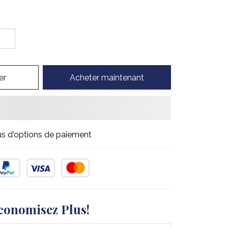
er
Acheter maintenant
us d'options de paiement
conomisez Plus!