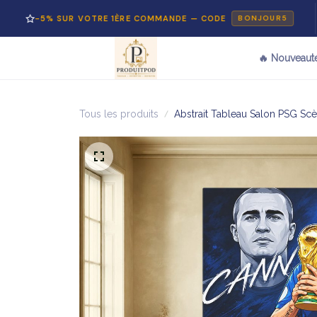
% SUR VOTRE 1ÈRE COMMANDE — CODE
PAI
BONJOUR5
🔥 Nouveaut
Tous les produits
Abstrait Tableau Salon PSG Sc