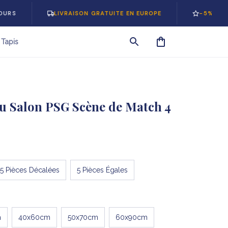
LIVRAISON GRATUITE EN EUROPE
-5% SUR VOTRE 1
Tapis
au Salon PSG Scène de Match 4
5 Pièces Décalées
5 Pièces Égales
m
40x60cm
50x70cm
60x90cm