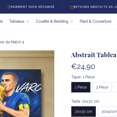
EMENT 100% SÉCURISÉ
RETOURS GRATUITS 30 JOURS
és
Tableaux
Couette & Bedding
Plaid & Couverture
ène de Match 4
Abstrait Table
€24,90
Taper: 1 Pièce
1 Pièce
3 Pièce
Taille: 20x30 cm
20x30 cm
30x40c