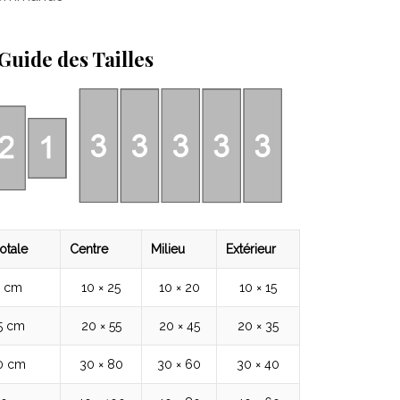
Guide des Tailles
otale
Centre
Milieu
Extérieur
5 cm
10 × 25
10 × 20
10 × 15
5 cm
20 × 55
20 × 45
20 × 35
80 cm
30 × 80
30 × 60
30 × 40