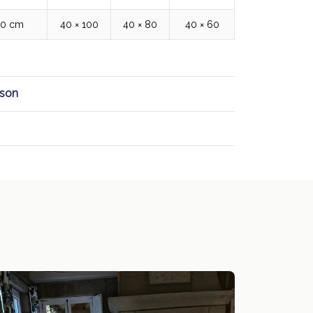
00 cm
40 × 100
40 × 80
40 × 60
ison