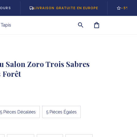
LIVRAISON GRATUITE EN EUROPE
-5% SUR VOTRE 
Tapis
u Salon Zoro Trois Sabres 
 Forêt
5 Pièces Décalées
5 Pièces Égales