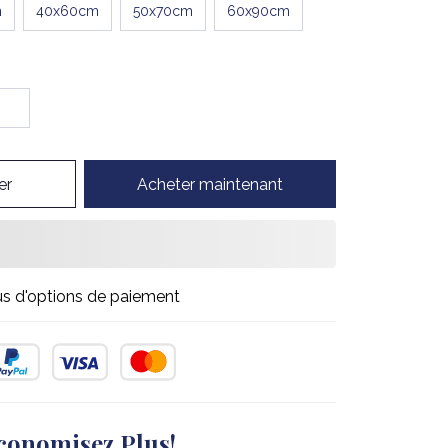
m
40x60cm
50x70cm
60x90cm
er
Acheter maintenant
us d'options de paiement
conomisez Plus!