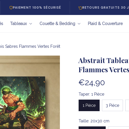
IEMENT 100% SÉCURISÉ
RETOURS GRATUITS 30 JOURS
és
Tableaux
Couette & Bedding
Plaid & Couverture
rois Sabres Flammes Vertes Forêt
Abstrait Tablea
Flammes Vertes
€24,90
Taper: 1 Pièce
1 Pièce
3 Pièce
Taille: 20x30 cm