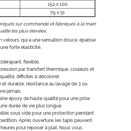
152 x 100
79 x 51
briqués sur commande et fabriqués à la main
lité les plus élevées.
en velours, qui a une sensation douce, épaisse
une forte élasticité.
.
idérapant, flexible.
ression par transfert thermique, couleurs et
alité, difficiles à décolorer.
re et durable, résistance au lavage de 3 ou
ore jamais.
sine époxy de haute qualité pour une prise
une durée de vie plus longue.
ellés sous vide pour une protection pendant
pédition. Après ouverture, les tapis peuvent
 heures pour reposer à plat. Nous vous