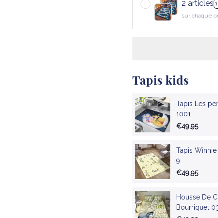
2 articles
sur chaque p
Tapis kids
Tapis Les pe
1001
€49,95
Tapis Winnie
9
€49,95
Housse De Co
Bourriquet 0
Literie