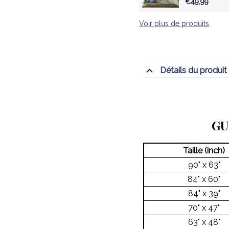
€49,99
Voir plus de produits
Détails du produit
GU
Taille (inch)
90" x 63"
84" x 60"
84" x 39"
70" x 47"
63" x 48"