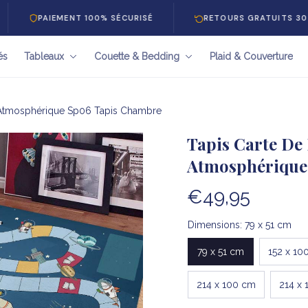
AIEMENT 100% SÉCURISÉ
RETOURS GRATUITS 30 JOURS
és
Tableaux
Couette & Bedding
Plaid & Couverture
a-Atmosphérique Sp06 Tapis Chambre
Tapis Carte De
Atmosphérique
€49,95
Dimensions: 79 x 51 cm
79 x 51 cm
152 x 10
214 x 100 cm
214 x 