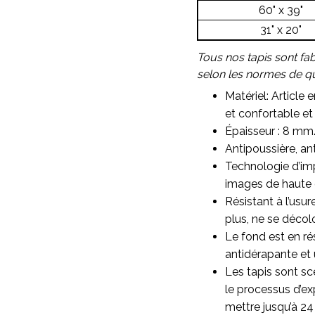
60" x 39"
31" x 20"
Tous nos tapis sont fa
selon les normes de qua
Matériel: Article 
et confortable et 
Épaisseur : 8 mm
Antipoussière, ant
Technologie d’imp
images de haute qu
Résistant à l’usu
plus, ne se décol
Le fond est en ré
antidérapante et 
Les tapis sont sc
le processus d’ex
mettre jusqu’à 24