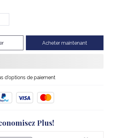
er
Acheter maintenant
us d'options de paiement
conomisez Plus!