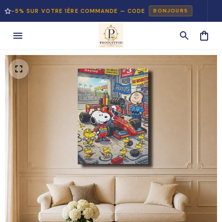
% SUR VOTRE 1ÈRE COMMANDE — CODE
PAI
BONJOUR5