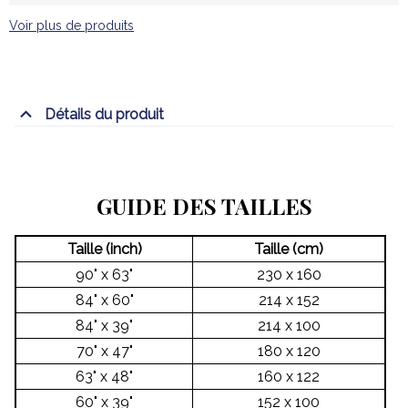
Voir plus de produits
Détails du produit
GUIDE DES TAILLES
Taille (inch)
Taille (cm)
90" x 63"
230 x 160
84" x 60"
214 x 152
84" x 39"
214 x 100
70" x 47"
180 x 120
63" x 48"
160 x 122
60" x 39"
152 x 100