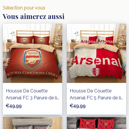
Sélection pour vous
Vous aimerez aussi
Housse De Couette
Housse De Couette
Arsenal FC 3 Parure de lit
Arsenal FC 5 Parure de lit
Ensemble De Literie
Ensemble De Literie
€49,99
€49,99