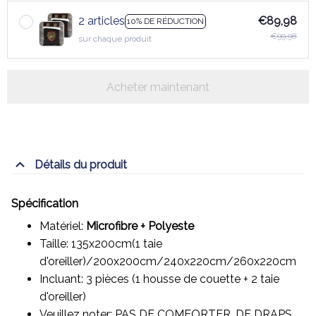
2 articles
€89,98
10% DE RÉDUCTION
€99,98
sur chaque produit
Acheter maintenant
Détails du produit
Spécification
Matériel:
Microfibre + Polyeste
Taille: 135x200cm(1 taie
d'oreiller)/200x200cm/240x220cm/260x220cm
Incluant: 3 pièces (1 housse de couette + 2 taie
d'oreiller)
Veuillez noter: PAS DE COMFORTER, DE DRAPS