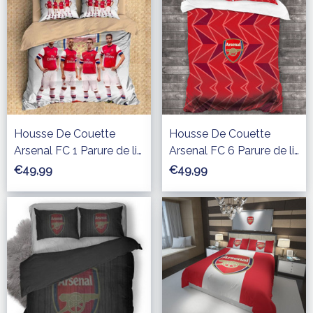
Housse De Couette
Housse De Couette
Arsenal FC 1 Parure de lit
Arsenal FC 6 Parure de lit
Ensemble De Literie
Ensemble De Literie
€49,99
€49,99