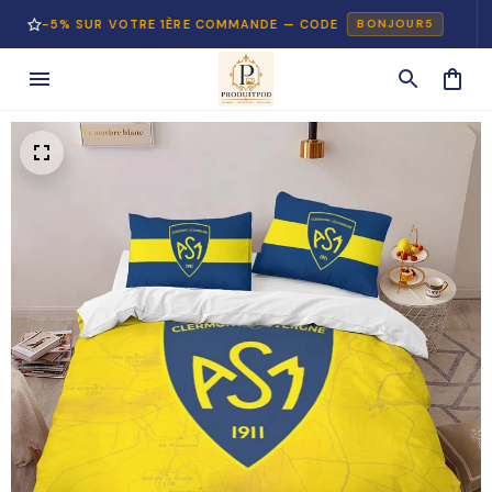
5% SUR VOTRE 1ÈRE COMMANDE — CODE
PA
BONJOUR5