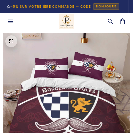
5% SUR VOTRE 1ÈRE COMMANDE — CODE
PA
BONJOUR5