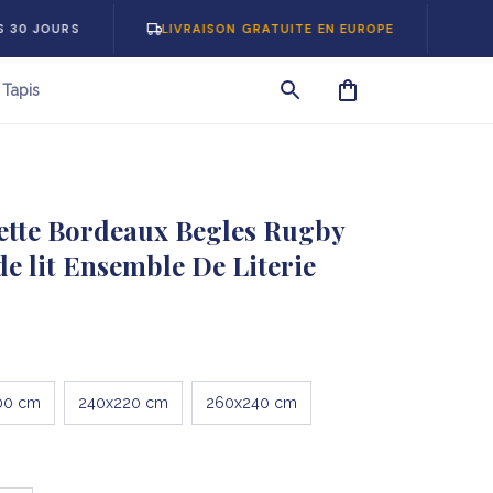
RS
LIVRAISON GRATUITE EN EUROPE
-5% SUR V
Tapis
tte Bordeaux Begles Rugby 
e lit Ensemble De Literie
00 cm
240x220 cm
260x240 cm