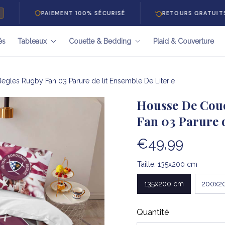
PAIEMENT 100% SÉCURISÉ
RETOURS GRATUITS 30 JOU
és
Tableaux
Couette & Bedding
Plaid & Couverture
gles Rugby Fan 03 Parure de lit Ensemble De Literie
Housse De Coue
Fan 03 Parure d
€49,99
Taille: 135x200 cm
135x200 cm
200x2
Quantité