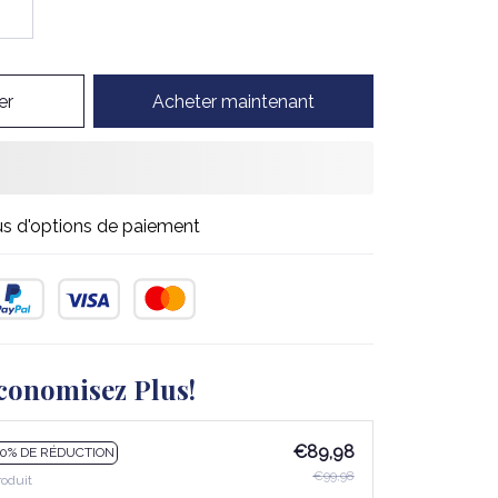
er
Acheter maintenant
us d'options de paiement
conomisez Plus!
€89,98
10% DE RÉDUCTION
€99,98
roduit