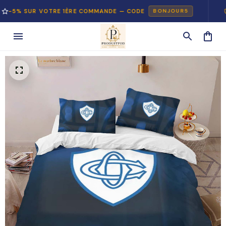
SUR VOTRE 1ÈRE COMMANDE — CODE
PAIEM
BONJOUR5