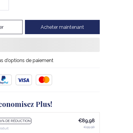
er
Acheter maintenant
us d'options de paiement
conomisez Plus!
€89,98
10% DE RÉDUCTION
€99,98
roduit