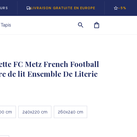
LIVRAISON GRATUITE EN EUROPE
-5% SUR VOTRE 
Tapis
tte FC Metz French Football 
e de lit Ensemble De Literie
00 cm
240x220 cm
260x240 cm