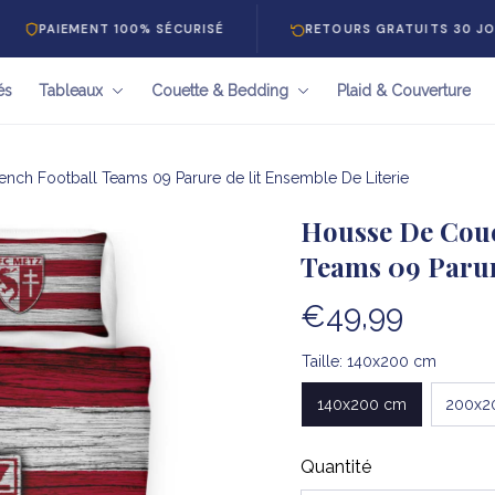
IEMENT 100% SÉCURISÉ
RETOURS GRATUITS 30 JOURS
és
Tableaux
Couette & Bedding
Plaid & Couverture
nch Football Teams 09 Parure de lit Ensemble De Literie
Housse De Coue
Teams 09 Parur
€49,99
Taille: 140x200 cm
140x200 cm
200x2
Quantité