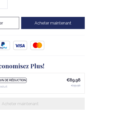
er
Acheter maintenant
conomisez Plus!
€89,98
10% DE RÉDUCTION
€99,98
roduit
Acheter maintenant