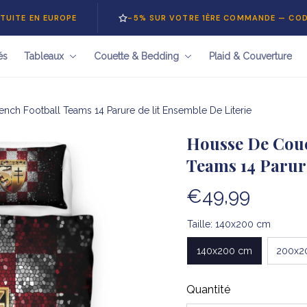
N EUROPE
-5% SUR VOTRE 1ÈRE COMMANDE — CODE
BON
és
Tableaux
Couette & Bedding
Plaid & Couverture
nch Football Teams 14 Parure de lit Ensemble De Literie
Housse De Coue
Teams 14 Parure
€49,99
Taille: 140x200 cm
140x200 cm
200x2
Quantité