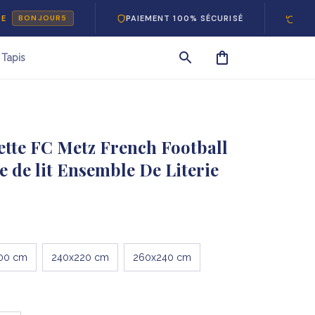
PAIEMENT 100% SÉCURISÉ
RETOURS GR
JOUR5
Tapis
tte FC Metz French Football 
 de lit Ensemble De Literie
00 cm
240x220 cm
260x240 cm