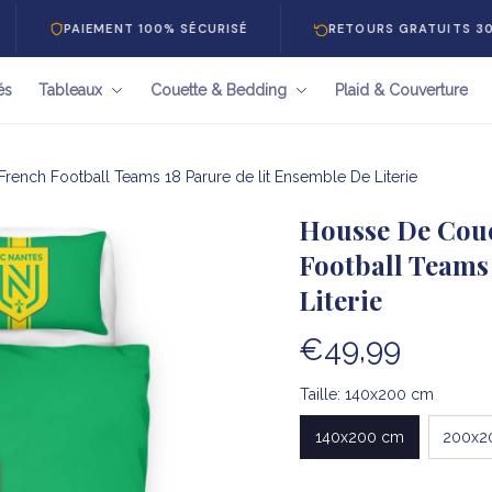
PAIEMENT 100% SÉCURISÉ
RETOURS GRATUITS 30 JOURS
és
Tableaux
Couette & Bedding
Plaid & Couverture
rench Football Teams 18 Parure de lit Ensemble De Literie
Housse De Coue
Football Teams 
Literie
€49,99
Taille: 140x200 cm
140x200 cm
200x2