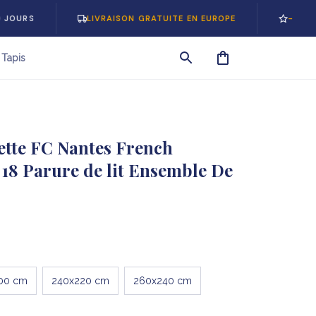
LIVRAISON GRATUITE EN EUROPE
-5% SUR VOT
Tapis
tte FC Nantes French 
18 Parure de lit Ensemble De 
00 cm
240x220 cm
260x240 cm