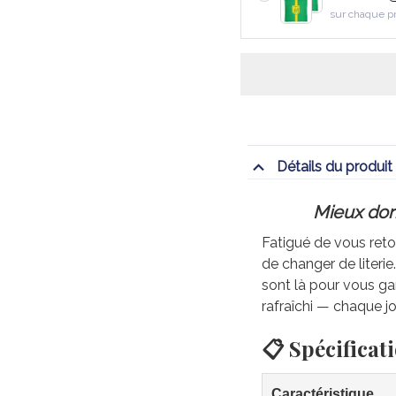
sur chaque p
Détails du produit
Mieux dorm
Fatigué de vous retou
de changer de literi
sont là pour vous gar
rafraîchi — chaque jo
📋 Spécificat
Caractéristique