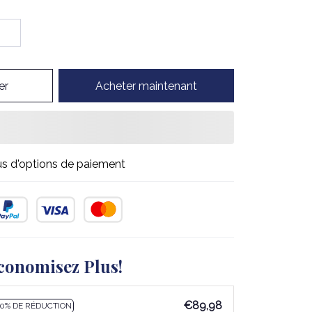
er
Acheter maintenant
us d'options de paiement
conomisez Plus!
€89,98
10% DE RÉDUCTION