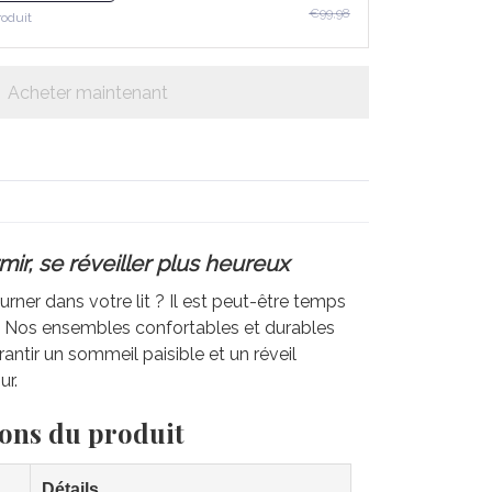
€99,98
roduit
Acheter maintenant
ir, se réveiller plus heureux
rner dans votre lit ? Il est peut-être temps
e. Nos ensembles confortables et durables
antir un sommeil paisible et un réveil
ur.
ions du produit
Détails