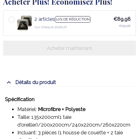
Acheter Plus! Économisez Plus!
2 articles
€89,98
10% DE RÉDUCTION
€99,98
sur chaque produit
Acheter maintenant
Détails du produit
Spécification
Matériel:
Microfibre + Polyeste
Taille: 135x200cm(1 taie
d'oreiller)/200x200cm/240x220cm/260x220cm
Incluant: 3 pièces (1 housse de couette + 2 taie