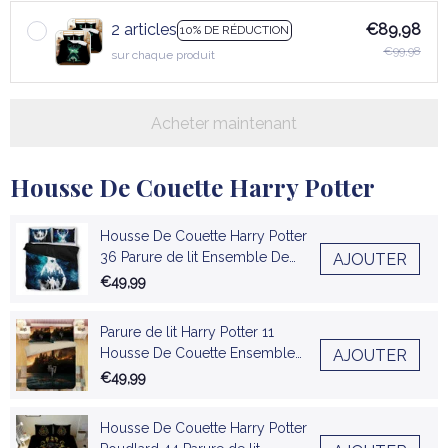
2 articles
€89,98
10% DE RÉDUCTION
€99,98
sur chaque produit
Acheter maintenant
Housse De Couette Harry Potter
Housse De Couette Harry Potter
36 Parure de lit Ensemble De
AJOUTER
Literie
€49,99
Parure de lit Harry Potter 11
Housse De Couette Ensemble
AJOUTER
De Literie
€49,99
Housse De Couette Harry Potter