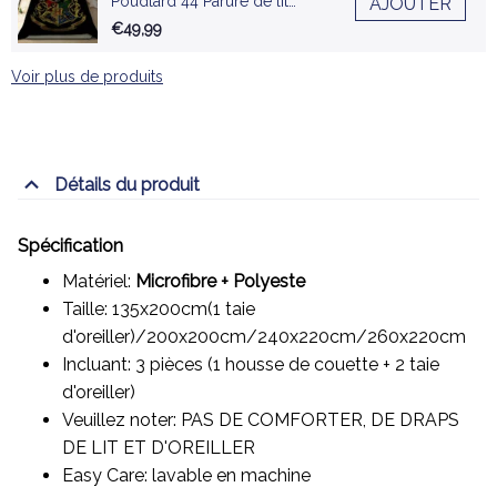
Poudlard 44 Parure de lit
AJOUTER
Ensemble De Literie
€49,99
Voir plus de produits
Détails du produit
Spécification
Matériel:
Microfibre + Polyeste
Taille: 135x200cm(1 taie
d'oreiller)/200x200cm/240x220cm/260x220cm
Incluant: 3 pièces (1 housse de couette + 2 taie
d'oreiller)
Veuillez noter: PAS DE COMFORTER, DE DRAPS
DE LIT ET D'OREILLER
Easy Care: lavable en machine