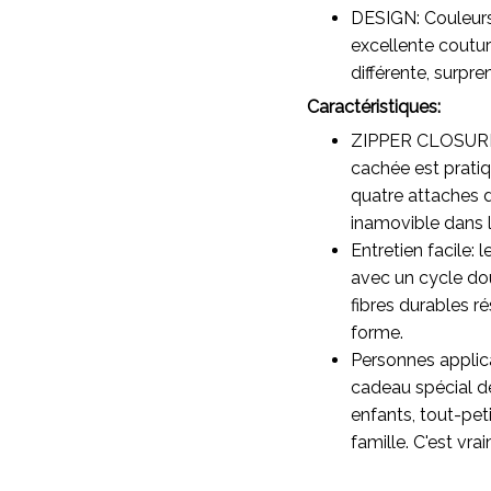
DESIGN: Couleurs 
excellente coutur
différente, surpre
Caractéristiques:
ZIPPER CLOSURE 
cachée est pratiq
quatre attaches d
inamovible dans 
Entretien facile:
avec un cycle dou
fibres durables r
forme.
Personnes applic
cadeau spécial de
enfants, tout-pet
famille. C'est vr