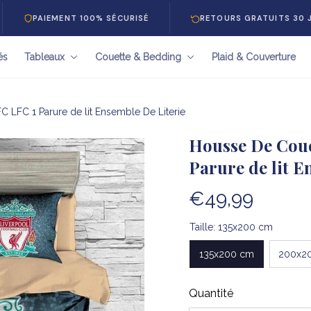
IEMENT 100% SÉCURISÉ
RETOURS GRATUITS 30 JOURS
és
Tableaux
Couette & Bedding
Plaid & Couverture
 LFC 1 Parure de lit Ensemble De Literie
Housse De Coue
Parure de lit E
€49,99
Taille: 135x200 cm
135x200 cm
200x2
Quantité