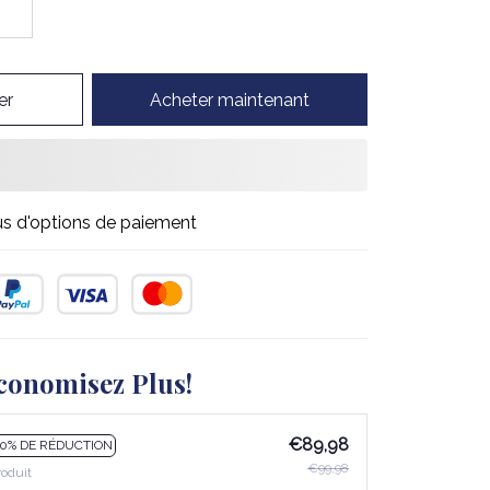
er
Acheter maintenant
us d'options de paiement
conomisez Plus!
€89,98
10% DE RÉDUCTION
€99,98
roduit