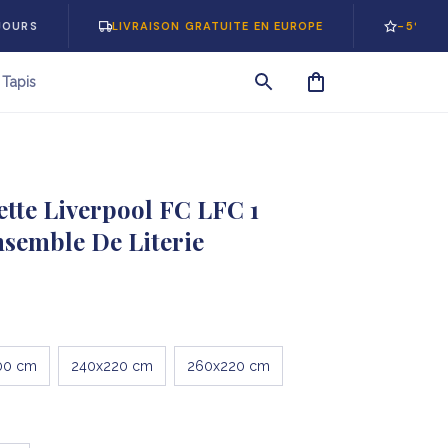
LIVRAISON GRATUITE EN EUROPE
-5% SUR VOTRE 
Tapis
tte Liverpool FC LFC 1 
nsemble De Literie
00 cm
240x220 cm
260x220 cm