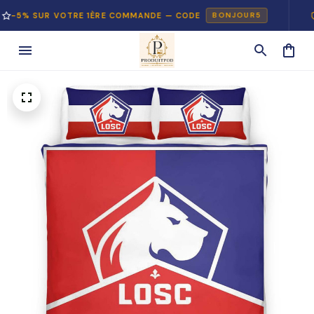
SUR VOTRE 1ÈRE COMMANDE — CODE
PAIEM
BONJOUR5