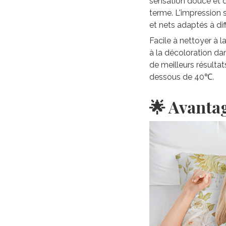
sensation douce et du
terme. L'impression 
et nets adaptés à di
Facile à nettoyer à 
à la décoloration da
de meilleurs résultat
dessous de 40℃.
🌟 Avanta