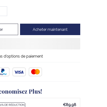
er
Acheter maintenant
us d'options de paiement
conomisez Plus!
€89,98
10% DE RÉDUCTION