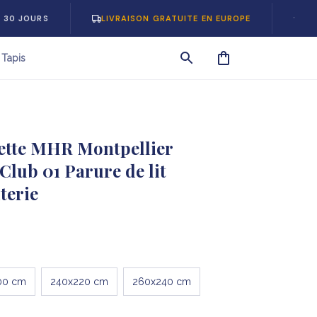
S
LIVRAISON GRATUITE EN EUROPE
-5% SUR VO
Tapis
tte MHR Montpellier 
lub 01 Parure de lit 
terie
00 cm
240x220 cm
260x240 cm