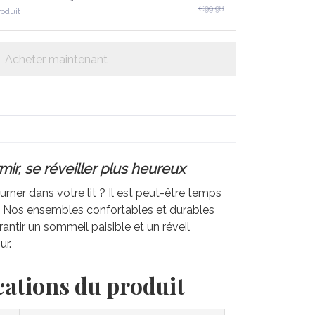
€99,98
roduit
Acheter maintenant
ir, se réveiller plus heureux
rner dans votre lit ? Il est peut-être temps
e. Nos ensembles confortables et durables
antir un sommeil paisible et un réveil
ur.
cations du produit