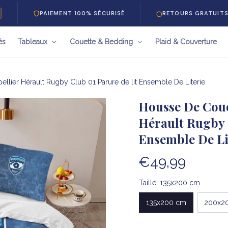
PAIEMENT 100% SÉCURISÉ
RETOURS GRATUITS 30 JOUR
és
Tableaux
Couette & Bedding
Plaid & Couverture
lier Hérault Rugby Club 01 Parure de lit Ensemble De Literie
Housse De Coue
Hérault Rugby C
Ensemble De Li
€49,99
Taille: 135x200 cm
135x200 cm
200x2