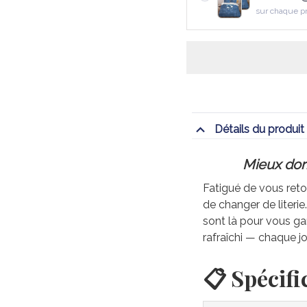
sur chaque p
Détails du produit
Mieux dorm
Fatigué de vous retou
de changer de literi
sont là pour vous gar
rafraîchi — chaque jo
📋 Spécifi