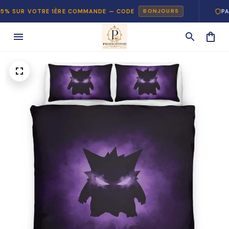
R VOTRE 1ÈRE COMMANDE — CODE
PAIEMENT
BONJOUR5