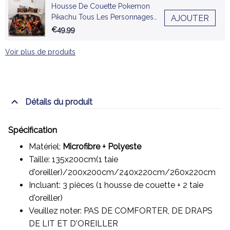
Housse De Couette Pokemon
Pikachu Tous Les Personnages
AJOUTER
2 Parure de lit Ensemble De
€49,99
Literie
Voir plus de produits
Détails du produit
Spécification
Matériel:
Microfibre + Polyeste
Taille: 135x200cm(1 taie
d'oreiller)/200x200cm/240x220cm/260x220cm
Incluant: 3 pièces (1 housse de couette + 2 taie
d'oreiller)
Veuillez noter: PAS DE COMFORTER, DE DRAPS
DE LIT ET D'OREILLER