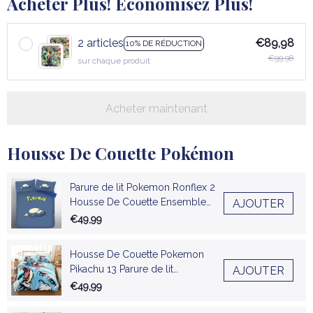
Acheter Plus! Économisez Plus!
2 articles
€89,98
10% DE RÉDUCTION
€99,98
sur chaque produit
Acheter maintenant
Housse De Couette Pokémon
Parure de lit Pokemon Ronflex 2
Housse De Couette Ensemble
AJOUTER
De Literie
€49,99
Housse De Couette Pokemon
Pikachu 13 Parure de lit
AJOUTER
Ensemble De Literie
€49,99