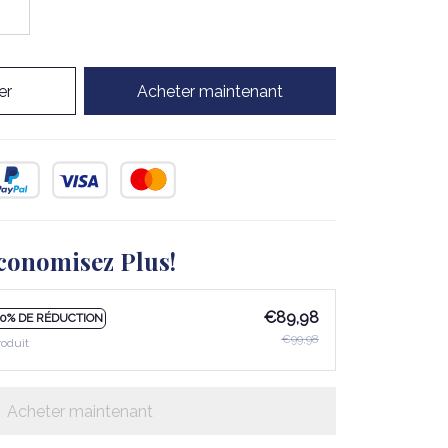
er
Acheter maintenant
conomisez Plus!
€89,98
10% DE RÉDUCTION
€99,98
roduit
Acheter maintenant