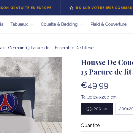
TUITE EN EUROPE
-5% SUR VOTRE 1ÈRE COMMANDE — CO
és
Tableaux
Couette & Bedding
Plaid & Couverture
int Germain 13 Parure de lit Ensemble De Literie
Housse De Coue
13 Parure de li
€49,99
Taille: 135x200 cm
135x200 cm
200x2
Quantité