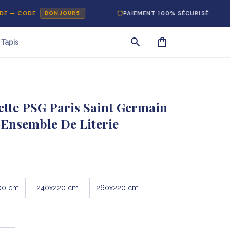
DE
PAIEMENT 100% SÉCURISÉ
RETO
BONJOUR5
Tapis
tte PSG Paris Saint Germain 
t Ensemble De Literie
00 cm
240x220 cm
260x220 cm