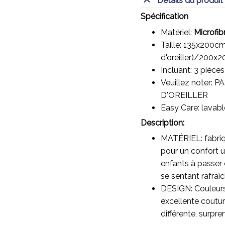
Détails du produit
Spécification
Matériel:
Microfib
Taille: 135x200cm
d'oreiller)/20
Incluant: 3 pièces
Veuillez noter:
D'OREILLER
Easy Care: lavab
Description:
MATÉRIEL: fabriqu
pour un confort u
enfants à passer d
se sentant rafraîc
DESIGN: Couleurs 
excellente coutur
différente, surpre