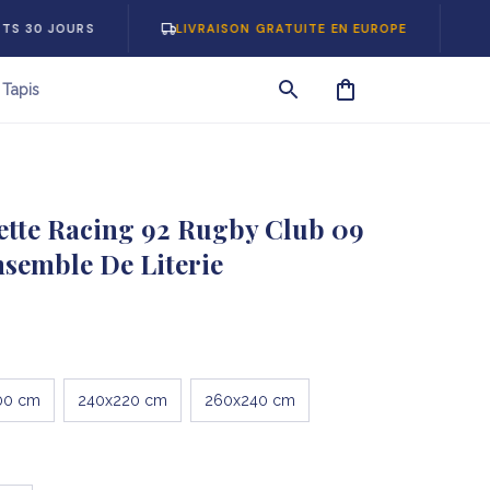
URS
LIVRAISON GRATUITE EN EUROPE
-5% SUR
Tapis
tte Racing 92 Rugby Club 09 
nsemble De Literie
00 cm
240x220 cm
260x240 cm