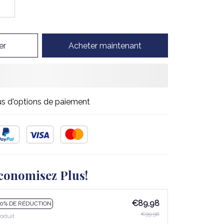
er
Acheter maintenant
us d'options de paiement
conomisez Plus!
€89,98
10% DE RÉDUCTION
€99,98
roduit