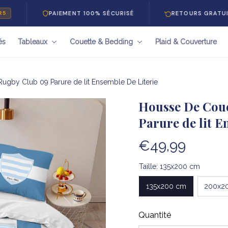
PAIEMENT 100% SÉCURISÉ
RETOURS GRATUITS 30 JO
és
Tableaux
Couette & Bedding
Plaid & Couverture
ugby Club 09 Parure de lit Ensemble De Literie
Housse De Coue
Parure de lit E
€49,99
Taille: 135x200 cm
135x200 cm
200x2
Quantité