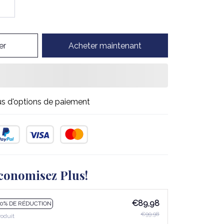
er
Acheter maintenant
us d'options de paiement
conomisez Plus!
€89,98
10% DE RÉDUCTION
€99,98
roduit