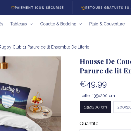
PAIEMENT 100% SÉCURISÉ
RETOURS GRATUITS 30 JOURS
és
Tableaux
Couette & Bedding
Plaid & Couverture
ugby Club 11 Parure de lit Ensemble De Literie
Housse De Coue
Parure de lit E
€49,99
Taille: 135x200 cm
135x200 cm
200x2
Quantité