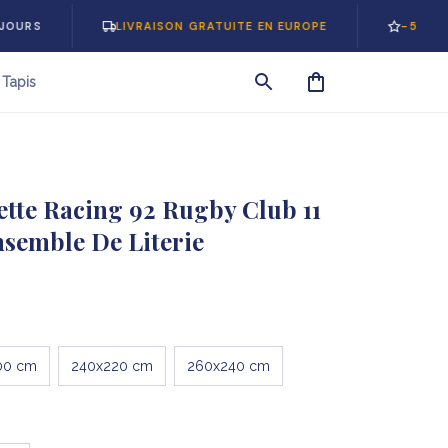
LIVRAISON GRATUITE EN EUROPE
-5% SUR VOTR
Tapis
tte Racing 92 Rugby Club 11 
nsemble De Literie
00 cm
240x220 cm
260x240 cm