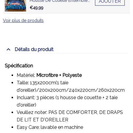
Housse De Couette Ensemble
AJOUTER
De Literie
€49,99
Voir plus de produits
Détails du produit
Spécification
Matériel:
Microfibre + Polyeste
Taille: 135x200cm(1 taie
d'oreiller)/200x200cm/240x220cm/260x220cm
Incluant: 3 pièces (1 housse de couette + 2 taie
d'oreiller)
Veuillez noter: PAS DE COMFORTER, DE DRAPS
DE LIT ET D'OREILLER
Easy Care: lavable en machine