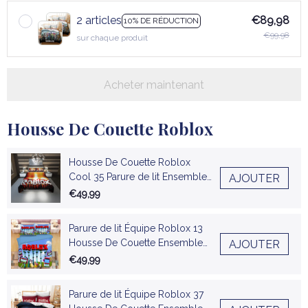
2 articles
€89,98
10% DE RÉDUCTION
€99,98
sur chaque produit
Acheter maintenant
Housse De Couette Roblox
Housse De Couette Roblox
Cool 35 Parure de lit Ensemble
AJOUTER
De Literie
€49,99
Parure de lit Équipe Roblox 13
Housse De Couette Ensemble
AJOUTER
De Literie
€49,99
Parure de lit Équipe Roblox 37