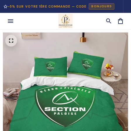
 SUR VOTRE 1ÈRE COMMANDE — CODE
PAIE
BONJOUR5