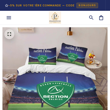
5% SUR VOTRE 1ÈRE COMMANDE — CODE
PAI
BONJOUR5