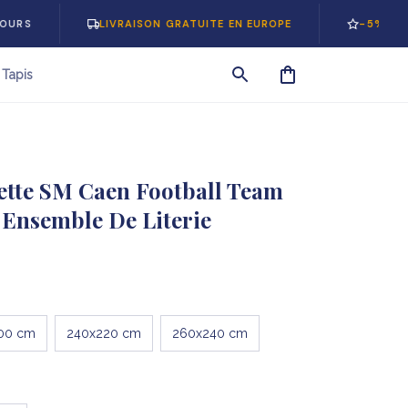
LIVRAISON GRATUITE EN EUROPE
-5% SUR VOTRE
Tapis
tte SM Caen Football Team 
t Ensemble De Literie
00 cm
240x220 cm
260x240 cm