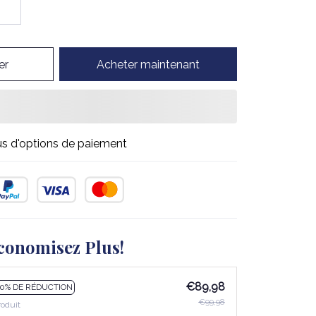
er
Acheter maintenant
us d'options de paiement
conomisez Plus!
€89,98
10% DE RÉDUCTION
€99,98
roduit