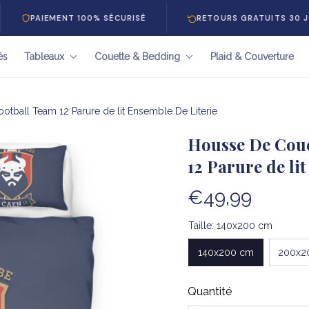
AIEMENT 100% SÉCURISÉ
RETOURS GRATUITS 30 JOURS
és
Tableaux
Couette & Bedding
Plaid & Couverture
tball Team 12 Parure de lit Ensemble De Literie
Housse De Coue
12 Parure de li
€49,99
Taille: 140x200 cm
140x200 cm
200x2
Quantité