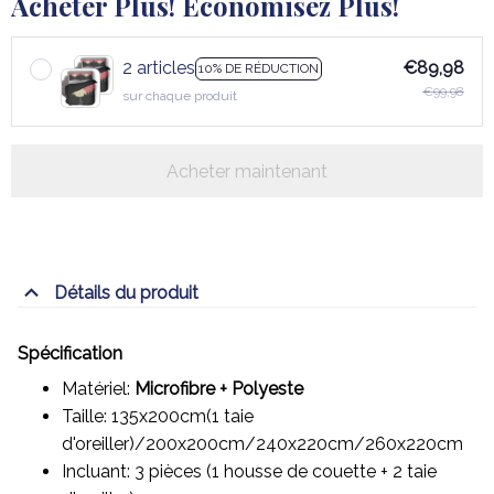
Acheter Plus! Économisez Plus!
2 articles
€89,98
10% DE RÉDUCTION
€99,98
sur chaque produit
Acheter maintenant
Détails du produit
Spécification
Matériel:
Microfibre + Polyeste
Taille: 135x200cm(1 taie
d'oreiller)/200x200cm/240x220cm/260x220cm
Incluant: 3 pièces (1 housse de couette + 2 taie