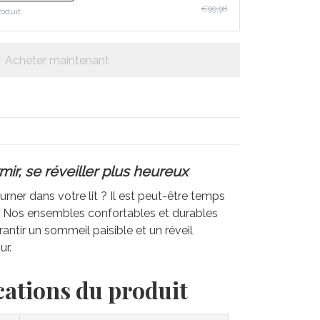
€99,98
roduit
Acheter maintenant
ir, se réveiller plus heureux
rner dans votre lit ? Il est peut-être temps
e. Nos ensembles confortables et durables
antir un sommeil paisible et un réveil
ur.
cations du produit