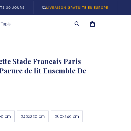
OURS
LIVRAISON GRATUITE EN EUROPE
-5% SUR
Tapis
te Stade Francais Paris 
Parure de lit Ensemble De 
00 cm
240x220 cm
260x240 cm