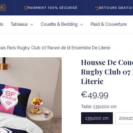
PAIEMENT 100% SÉCURISÉ
RETOURS GRATUITS 30 J
és
Tableaux
Couette & Bedding
Plaid & Couverture
is Paris Rugby Club 07 Parure de lit Ensemble De Literie
Housse De Couet
Rugby Club 07 
Literie
€49,99
Taille: 135x200 cm
135x200 cm
200x2