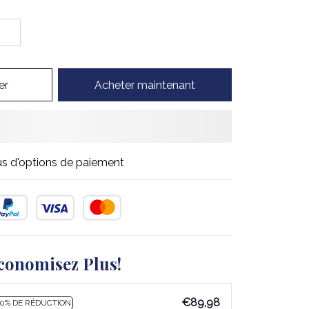
er
Acheter maintenant
us d'options de paiement
conomisez Plus!
€89,98
10% DE RÉDUCTION