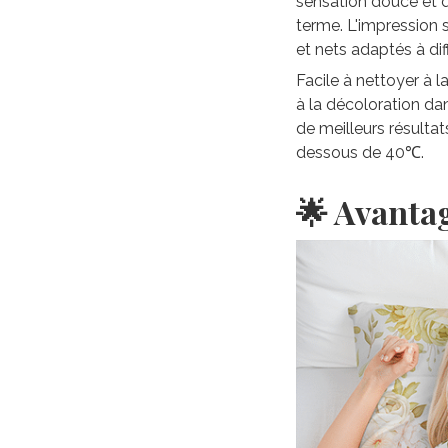
sensation douce et du
terme. L'impression 
et nets adaptés à di
Facile à nettoyer à 
à la décoloration da
de meilleurs résultat
dessous de 40℃.
🌟 Avanta