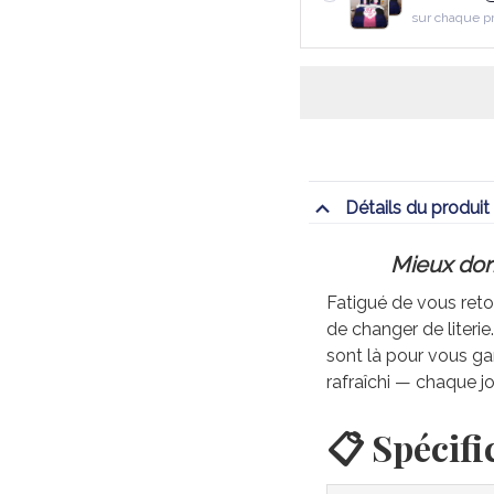
sur chaque p
Détails du produit
Mieux dorm
Fatigué de vous retou
de changer de literi
sont là pour vous gar
rafraîchi — chaque jo
📋 Spécifi